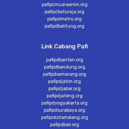
pafipcmuaraenim.org
pafipcbaturaja.org
pafipdmetro.org
pafipdbelitung.org
Link Cabang Pafi
pafipdbanten.org
pafipdbandung.org
pafipdsemarang.org
pafipdjatim.org
pafipdjabar.org
pafipdjateng.org
pafipdyogyakarta.org
pafipdsurabaya.org
pafipckotamalang.org
pafipdbali.org