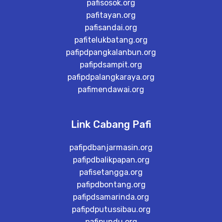
pafisosok.org
pafitayan.org
pafisandai.org
pafitelukbatang.org
pafipdpangkalanbun.org
pafipdsampit.org
pafipdpalangkaraya.org
pafimendawai.org
Link Cabang Pafi
pafipdbanjarmasin.org
pafipdbalikpapan.org
pafisetangga.org
pafipdbontang.org
pafipdsamarinda.org
pafipdputussibau.org
pafipundu.org