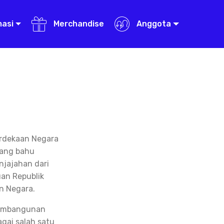
masi
Merchandise
Anggota
erdekaan Negara
uang bahu
jajahan dari
an Republik
n Negara.
 pembangunan
gai salah satu