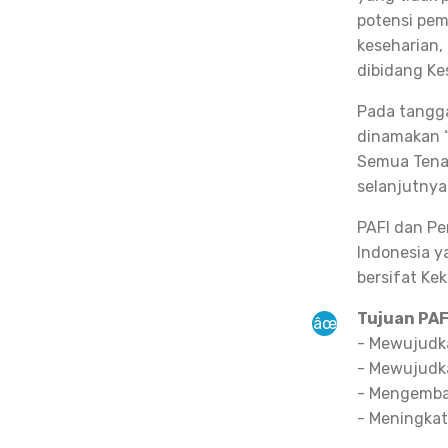
potensi pem
keseharian,
dibidang Ke
Pada tangga
dinamakan “
Semua Tenag
selanjutnya 
PAFI dan Pe
Indonesia y
bersifat Ke
Tujuan PAF
- Mewujudka
- Mewujudka
- Mengemba
- Meningka