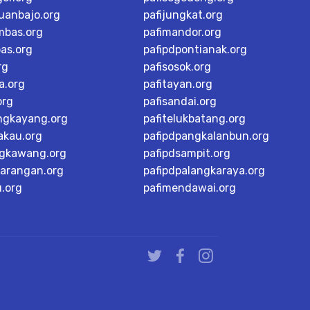
buanbajo.org
pafijungkat.org
mbas.org
pafimandor.org
as.org
pafipdpontianak.org
rg
pafisosok.org
a.org
pafitayan.org
org
pafisandai.org
ngkayang.org
pafitelukbatang.org
akau.org
pafipdpangkalanbun.org
ngkawang.org
pafipdsampit.org
karangan.org
pafipdpalangkaraya.org
u.org
pafimendawai.org