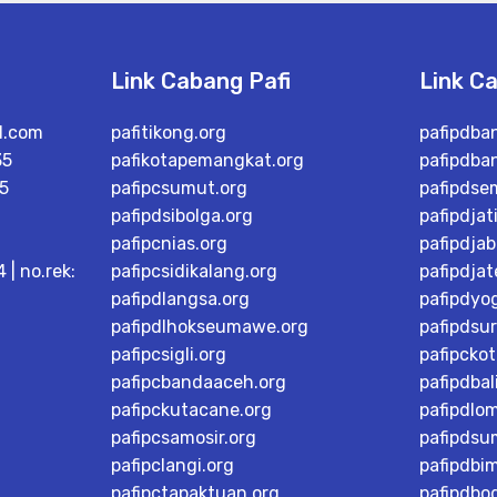
Link Cabang Pafi
Link C
l.com
pafitikong.org
pafipdba
35
pafikotapemangkat.org
pafipdba
5
pafipcsumut.org
pafipdse
pafipdsibolga.org
pafipdjat
pafipcnias.org
pafipdjab
| no.rek:
pafipcsidikalang.org
pafipdja
pafipdlangsa.org
pafipdyo
pafipdlhokseumawe.org
pafipdsu
pafipcsigli.org
pafipcko
pafipcbandaaceh.org
pafipdbal
pafipckutacane.org
pafipdlo
pafipcsamosir.org
pafipdsu
pafipclangi.org
pafipdbi
pafipctapaktuan.org
pafipdbog