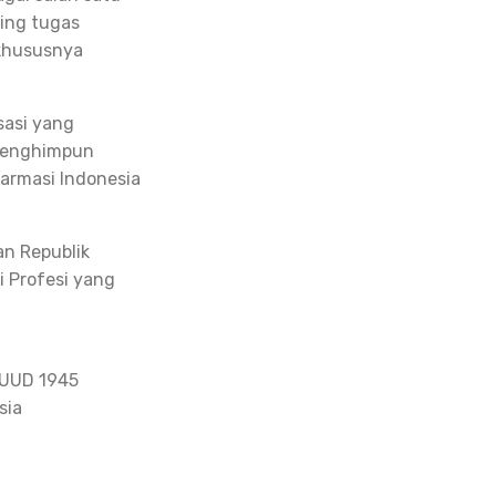
ing tugas
 khususnya
sasi yang
 menghimpun
Farmasi Indonesia
an Republik
i Profesi yang
 UUD 1945
sia
a