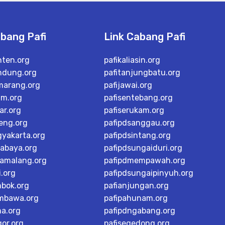
abang Pafi
Link Cabang Pafi
nten.org
pafikaliasin.org
ndung.org
pafitanjungbatu.org
marang.org
pafijawai.org
im.org
pafisentebang.org
ar.org
pafiserukam.org
teng.org
pafipdsanggau.org
gyakarta.org
pafipdsintang.org
rabaya.org
pafipdsungaiduri.org
tamalang.org
pafipdmempawah.org
i.org
pafipdsungaipinyuh.org
mbok.org
pafianjungan.org
mbawa.org
pafipahunam.org
ma.org
pafipdngabang.org
or.org
pafisegedong.org