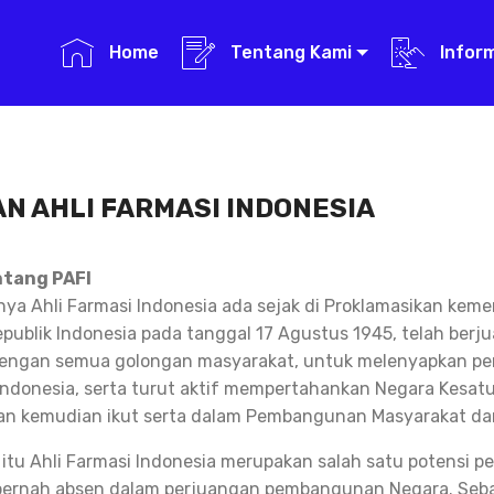
Home
Tentang Kami
Infor
N AHLI FARMASI INDONESIA
ntang PAFI
a Ahli Farmasi Indonesia ada sejak di Proklamasikan kem
publik Indonesia pada tanggal 17 Agustus 1945, telah berj
ngan semua golongan masyarakat, untuk melenyapkan pen
ndonesia, serta turut aktif mempertahankan Negara Kesatu
an kemudian ikut serta dalam Pembangunan Masyarakat da
 itu Ahli Farmasi Indonesia merupakan salah satu potensi
pernah absen dalam perjuangan pembangunan Negara. Seba