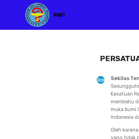
PAFI
PERSATUA
Sekilas Te
Sesungguhny
Kesatuan Re
membahu de
muka bumi I
Indonesia d
Oleh karena
yang tidak 