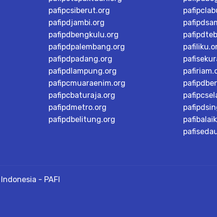
pafipcsiberut.org
pafipcla
pafipdjambi.org
pafipdsa
pafipdbengkulu.org
pafipdteb
pafipdpalembang.org
pafiliku.o
pafipdpadang.org
pafisekur
pafipdlampung.org
pafiriam.
pafipcmuaraenim.org
pafipdbe
pafipcbaturaja.org
pafipcsel
pafipdmetro.org
pafipdsi
pafipdbelitung.org
pafibalai
pafiseda
Indonesia - PAFI