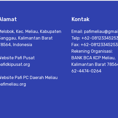
Alamat
Kontak
Melobok, Kec. Meliau, Kabupaten
Email:
pafimeliau@gmai
Sanggau, Kalimantan Barat
Telp: +62-0812334525
78564, Indonesia
Fax: +62-08123345253
Rekening Organisasi:
Website Pafi Pusat
BANK BCA KCP Meliau,
pafidkipusat.org
Kalimantan Barat 78564 
62-4474-0264
Website Pafi PC Daerah Meliau
pafimeliau.org